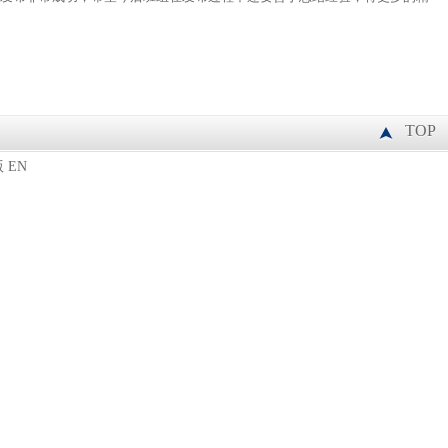
TOP
版
EN