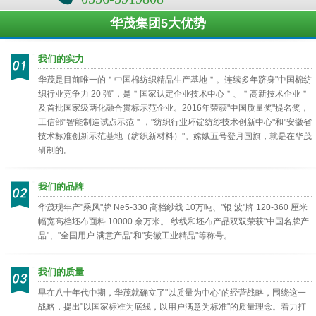
华茂集团5大优势
我们的实力
华茂是目前唯一的＂中国棉纺织精品生产基地＂。连续多年跻身"中国棉纺
织行业竞争力 20 强"，是＂国家认定企业技术中心＂、＂高新技术企业＂
及首批国家级两化融合贯标示范企业。2016年荣获"中国质量奖"提名奖，
工信部"智能制造试点示范＂，"纺织行业环锭纺纱技术创新中心"和"安徽省
技术标准创新示范基地（纺织新材料）"。嫦娥五号登月国旗，就是在华茂
研制的。
我们的品牌
华茂现年产"乘风"牌 Ne5-330 高档纱线 10万吨、"银 波"牌 120-360 厘米
幅宽高档坯布面料 10000 余万米。 纱线和坯布产品双双荣获"中国名牌产
品"、"全国用户 满意产品"和"安徽工业精品"等称号。
我们的质量
早在八十年代中期，华茂就确立了"以质量为中心"的经营战略，围绕这一
战略，提出"以国家标准为底线，以用户满意为标准"的质量理念。着力打