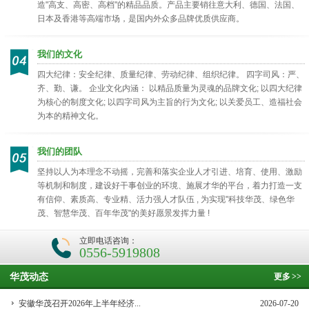
造"高支、高密、高档"的精品品质。产品主要销往意大利、德国、法国、
日本及香港等高端市场，是国内外众多品牌优质供应商。
我们的文化
四大纪律：安全纪律、质量纪律、劳动纪律、组织纪律。 四字司风：严、
齐、勤、谦。 企业文化内涵： 以精品质量为灵魂的品牌文化; 以四大纪律
为核心的制度文化; 以四字司风为主旨的行为文化; 以关爱员工、造福社会
为本的精神文化。
我们的团队
坚持以人为本理念不动摇，完善和落实企业人才引进、培育、使用、激励
等机制和制度，建设好干事创业的环境、施展才华的平台，着力打造一支
有信仰、素质高、专业精、活力强人才队伍 , 为实现"科技华茂、绿色华
茂、智慧华茂、百年华茂"的美好愿景发挥力量 !
立即电话咨询：
0556-5919808
华茂动态
更多
>>
安徽华茂召开2026年上半年经济...
2026-07-20