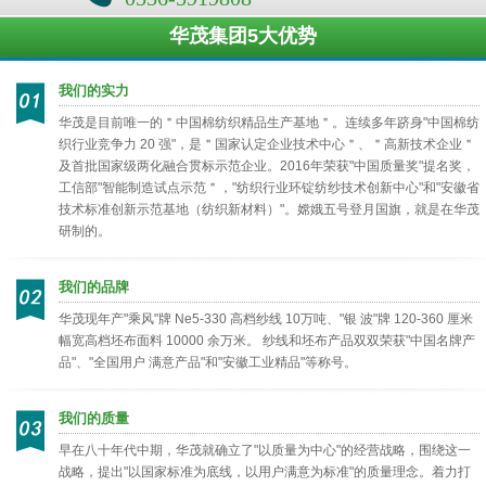
华茂集团5大优势
我们的实力
华茂是目前唯一的＂中国棉纺织精品生产基地＂。连续多年跻身"中国棉纺
织行业竞争力 20 强"，是＂国家认定企业技术中心＂、＂高新技术企业＂
及首批国家级两化融合贯标示范企业。2016年荣获"中国质量奖"提名奖，
工信部"智能制造试点示范＂，"纺织行业环锭纺纱技术创新中心"和"安徽省
技术标准创新示范基地（纺织新材料）"。嫦娥五号登月国旗，就是在华茂
研制的。
我们的品牌
华茂现年产"乘风"牌 Ne5-330 高档纱线 10万吨、"银 波"牌 120-360 厘米
幅宽高档坯布面料 10000 余万米。 纱线和坯布产品双双荣获"中国名牌产
品"、"全国用户 满意产品"和"安徽工业精品"等称号。
我们的质量
早在八十年代中期，华茂就确立了"以质量为中心"的经营战略，围绕这一
战略，提出"以国家标准为底线，以用户满意为标准"的质量理念。着力打