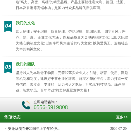
造"高支、高密、高档"的精品品质。产品主要销往意大利、德国、法国、
日本及香港等高端市场，是国内外众多品牌优质供应商。
我们的文化
四大纪律：安全纪律、质量纪律、劳动纪律、组织纪律。 四字司风：严、
齐、勤、谦。 企业文化内涵： 以精品质量为灵魂的品牌文化; 以四大纪律
为核心的制度文化; 以四字司风为主旨的行为文化; 以关爱员工、造福社会
为本的精神文化。
我们的团队
坚持以人为本理念不动摇，完善和落实企业人才引进、培育、使用、激励
等机制和制度，建设好干事创业的环境、施展才华的平台，着力打造一支
有信仰、素质高、专业精、活力强人才队伍 , 为实现"科技华茂、绿色华
茂、智慧华茂、百年华茂"的美好愿景发挥力量 !
立即电话咨询：
0556-5919808
华茂动态
更多
>>
安徽华茂召开2026年上半年经济...
2026-07-20