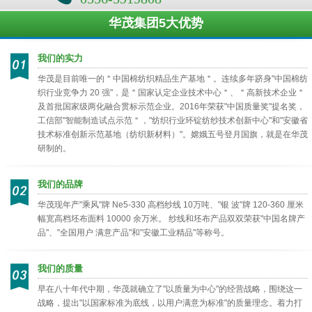
华茂集团5大优势
我们的实力
华茂是目前唯一的＂中国棉纺织精品生产基地＂。连续多年跻身"中国棉纺
织行业竞争力 20 强"，是＂国家认定企业技术中心＂、＂高新技术企业＂
及首批国家级两化融合贯标示范企业。2016年荣获"中国质量奖"提名奖，
工信部"智能制造试点示范＂，"纺织行业环锭纺纱技术创新中心"和"安徽省
技术标准创新示范基地（纺织新材料）"。嫦娥五号登月国旗，就是在华茂
研制的。
我们的品牌
华茂现年产"乘风"牌 Ne5-330 高档纱线 10万吨、"银 波"牌 120-360 厘米
幅宽高档坯布面料 10000 余万米。 纱线和坯布产品双双荣获"中国名牌产
品"、"全国用户 满意产品"和"安徽工业精品"等称号。
我们的质量
早在八十年代中期，华茂就确立了"以质量为中心"的经营战略，围绕这一
战略，提出"以国家标准为底线，以用户满意为标准"的质量理念。着力打