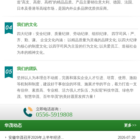
造"高支、高密、高档"的精品品质。产品主要销往意大利、德国、法国、
日本及香港等高端市场，是国内外众多品牌优质供应商。
我们的文化
四大纪律：安全纪律、质量纪律、劳动纪律、组织纪律。 四字司风：严、
齐、勤、谦。 企业文化内涵： 以精品质量为灵魂的品牌文化; 以四大纪律
为核心的制度文化; 以四字司风为主旨的行为文化; 以关爱员工、造福社会
为本的精神文化。
我们的团队
坚持以人为本理念不动摇，完善和落实企业人才引进、培育、使用、激励
等机制和制度，建设好干事创业的环境、施展才华的平台，着力打造一支
有信仰、素质高、专业精、活力强人才队伍 , 为实现"科技华茂、绿色华
茂、智慧华茂、百年华茂"的美好愿景发挥力量 !
立即电话咨询：
0556-5919808
华茂动态
更多
>>
安徽华茂召开2026年上半年经济...
2026-07-20