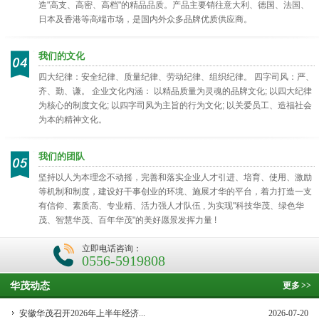
造"高支、高密、高档"的精品品质。产品主要销往意大利、德国、法国、
日本及香港等高端市场，是国内外众多品牌优质供应商。
我们的文化
四大纪律：安全纪律、质量纪律、劳动纪律、组织纪律。 四字司风：严、
齐、勤、谦。 企业文化内涵： 以精品质量为灵魂的品牌文化; 以四大纪律
为核心的制度文化; 以四字司风为主旨的行为文化; 以关爱员工、造福社会
为本的精神文化。
我们的团队
坚持以人为本理念不动摇，完善和落实企业人才引进、培育、使用、激励
等机制和制度，建设好干事创业的环境、施展才华的平台，着力打造一支
有信仰、素质高、专业精、活力强人才队伍 , 为实现"科技华茂、绿色华
茂、智慧华茂、百年华茂"的美好愿景发挥力量 !
立即电话咨询：
0556-5919808
华茂动态
更多
>>
安徽华茂召开2026年上半年经济...
2026-07-20