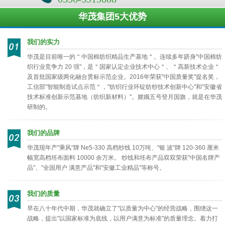
华茂集团5大优势
我们的实力
华茂是目前唯一的＂中国棉纺织精品生产基地＂。连续多年跻身"中国棉纺
织行业竞争力 20 强"，是＂国家认定企业技术中心＂、＂高新技术企业＂
及首批国家级两化融合贯标示范企业。2016年荣获"中国质量奖"提名奖，
工信部"智能制造试点示范＂，"纺织行业环锭纺纱技术创新中心"和"安徽省
技术标准创新示范基地（纺织新材料）"。嫦娥五号登月国旗，就是在华茂
研制的。
我们的品牌
华茂现年产"乘风"牌 Ne5-330 高档纱线 10万吨、"银 波"牌 120-360 厘米
幅宽高档坯布面料 10000 余万米。 纱线和坯布产品双双荣获"中国名牌产
品"、"全国用户 满意产品"和"安徽工业精品"等称号。
我们的质量
早在八十年代中期，华茂就确立了"以质量为中心"的经营战略，围绕这一
战略，提出"以国家标准为底线，以用户满意为标准"的质量理念。着力打