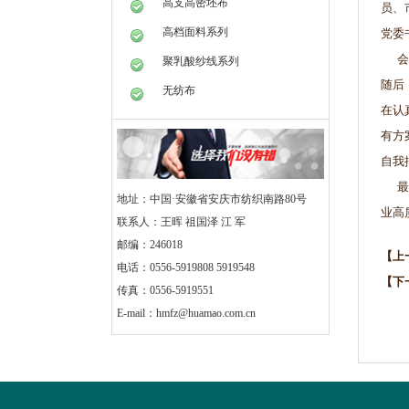
高支高密坯布
员、
高档面料系列
党委
会上
聚乳酸纱线系列
随后
无纺布
在认
有方
自我
最后
地址：中国·安徽省安庆市纺织南路80号
业高
联系人：王晖 祖国泽 江 军
邮编：246018
【上
电话：0556-5919808 5919548
【下
传真：0556-5919551
E-mail：
hmfz@huamao.com.cn