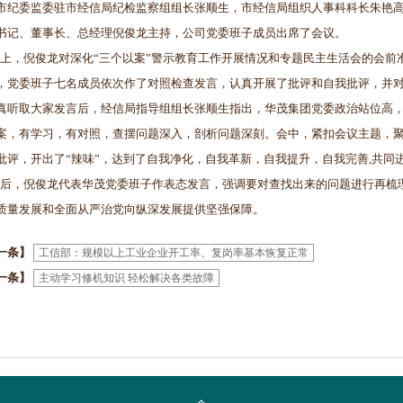
市纪委监委驻市经信局纪检监察组组长张顺生，市经信局组织人事科科长朱艳
书记、董事长、总经理倪俊龙主持，公司党委班子成员出席了会议。
，倪俊龙对深化“三个以案”警示教育工作开展情况和专题民主生活会的会前
，党委班子七名成员依次作了对照检查发言，认真开展了批评和自我批评，并
真听取大家发言后，经信局指导组组长张顺生指出，华茂集团党委政治站位高
案，有学习，有对照，查摆问题深入，剖析问题深刻。会中，紧扣会议主题，聚焦
批评，开出了“辣味”，达到了自我净化，自我革新，自我提升，自我完善,共同
，倪俊龙代表华茂党委班子作表态发言，强调要对查找出来的问题进行再梳
质量发展和全面从严治党向纵深发展提供坚强保障。
一条】
工信部：规模以上工业企业开工率、复岗率基本恢复正常
一条】
主动学习修机知识 轻松解决各类故障