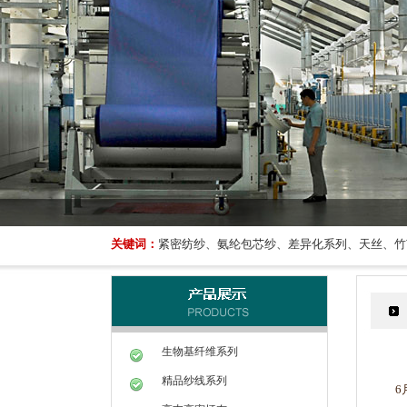
关键词：
紧密纺纱、氨纶包芯纱、差异化系列、天丝、竹
生物基纤维系列
精品纱线系列
6月