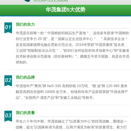
华茂集团5大优势
我们的实力
华茂是目前唯一的＂中国棉纺织精品生产基地＂。连续多年跻身"中国棉纺
织行业竞争力 20 强"，是＂国家认定企业技术中心＂、＂高新技术企业＂
及首批国家级两化融合贯标示范企业。2016年荣获"中国质量奖"提名奖，
工信部"智能制造试点示范＂，"纺织行业环锭纺纱技术创新中心"和"安徽省
技术标准创新示范基地（纺织新材料）"。嫦娥五号登月国旗，就是在华茂
研制的。
我们的品牌
华茂现年产"乘风"牌 Ne5-330 高档纱线 10万吨、"银 波"牌 120-360 厘米
幅宽高档坯布面料 10000 余万米。 纱线和坯布产品双双荣获"中国名牌产
品"、"全国用户 满意产品"和"安徽工业精品"等称号。
我们的质量
早在八十年代中期，华茂就确立了"以质量为中心"的经营战略，围绕这一
战略，提出"以国家标准为底线，以用户满意为标准"的质量理念。着力打