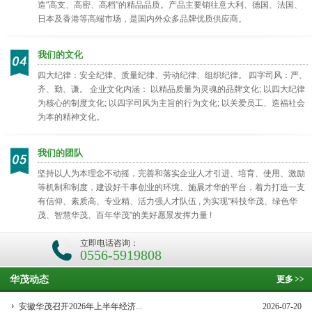
造"高支、高密、高档"的精品品质。产品主要销往意大利、德国、法国、
日本及香港等高端市场，是国内外众多品牌优质供应商。
我们的文化
四大纪律：安全纪律、质量纪律、劳动纪律、组织纪律。 四字司风：严、
齐、勤、谦。 企业文化内涵： 以精品质量为灵魂的品牌文化; 以四大纪律
为核心的制度文化; 以四字司风为主旨的行为文化; 以关爱员工、造福社会
为本的精神文化。
我们的团队
坚持以人为本理念不动摇，完善和落实企业人才引进、培育、使用、激励
等机制和制度，建设好干事创业的环境、施展才华的平台，着力打造一支
有信仰、素质高、专业精、活力强人才队伍 , 为实现"科技华茂、绿色华
茂、智慧华茂、百年华茂"的美好愿景发挥力量 !
立即电话咨询：
0556-5919808
华茂动态
更多
>>
安徽华茂召开2026年上半年经济...
2026-07-20