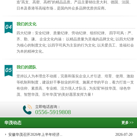
造"高支、高密、高档"的精品品质。产品主要销往意大利、德国、法国、
日本及香港等高端市场，是国内外众多品牌优质供应商。
我们的文化
四大纪律：安全纪律、质量纪律、劳动纪律、组织纪律。 四字司风：严、
齐、勤、谦。 企业文化内涵： 以精品质量为灵魂的品牌文化; 以四大纪律
为核心的制度文化; 以四字司风为主旨的行为文化; 以关爱员工、造福社会
为本的精神文化。
我们的团队
坚持以人为本理念不动摇，完善和落实企业人才引进、培育、使用、激励
等机制和制度，建设好干事创业的环境、施展才华的平台，着力打造一支
有信仰、素质高、专业精、活力强人才队伍 , 为实现"科技华茂、绿色华
茂、智慧华茂、百年华茂"的美好愿景发挥力量 !
立即电话咨询：
0556-5919808
华茂动态
更多
>>
安徽华茂召开2026年上半年经济...
2026-07-20