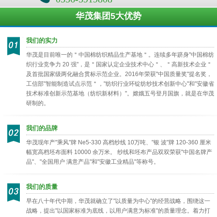
华茂集团5大优势
我们的实力
华茂是目前唯一的＂中国棉纺织精品生产基地＂。连续多年跻身"中国棉纺
织行业竞争力 20 强"，是＂国家认定企业技术中心＂、＂高新技术企业＂
及首批国家级两化融合贯标示范企业。2016年荣获"中国质量奖"提名奖，
工信部"智能制造试点示范＂，"纺织行业环锭纺纱技术创新中心"和"安徽省
技术标准创新示范基地（纺织新材料）"。嫦娥五号登月国旗，就是在华茂
研制的。
我们的品牌
华茂现年产"乘风"牌 Ne5-330 高档纱线 10万吨、"银 波"牌 120-360 厘米
幅宽高档坯布面料 10000 余万米。 纱线和坯布产品双双荣获"中国名牌产
品"、"全国用户 满意产品"和"安徽工业精品"等称号。
我们的质量
早在八十年代中期，华茂就确立了"以质量为中心"的经营战略，围绕这一
战略，提出"以国家标准为底线，以用户满意为标准"的质量理念。着力打