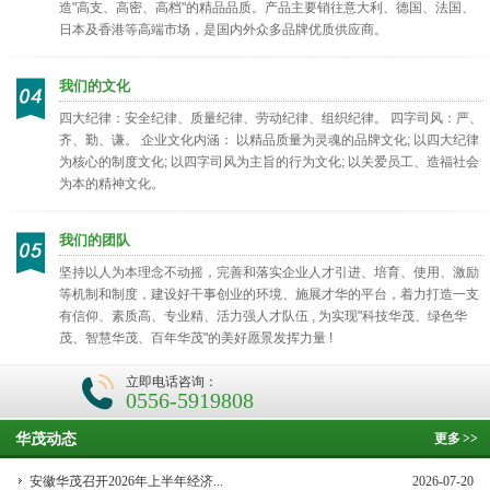
造"高支、高密、高档"的精品品质。产品主要销往意大利、德国、法国、
日本及香港等高端市场，是国内外众多品牌优质供应商。
我们的文化
四大纪律：安全纪律、质量纪律、劳动纪律、组织纪律。 四字司风：严、
齐、勤、谦。 企业文化内涵： 以精品质量为灵魂的品牌文化; 以四大纪律
为核心的制度文化; 以四字司风为主旨的行为文化; 以关爱员工、造福社会
为本的精神文化。
我们的团队
坚持以人为本理念不动摇，完善和落实企业人才引进、培育、使用、激励
等机制和制度，建设好干事创业的环境、施展才华的平台，着力打造一支
有信仰、素质高、专业精、活力强人才队伍 , 为实现"科技华茂、绿色华
茂、智慧华茂、百年华茂"的美好愿景发挥力量 !
立即电话咨询：
0556-5919808
华茂动态
更多
>>
安徽华茂召开2026年上半年经济...
2026-07-20