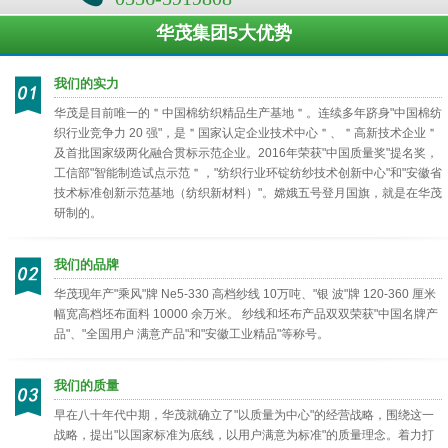
华茂集团5大优势
我们的实力
华茂是目前唯一的＂中国棉纺织精品生产基地＂。连续多年跻身"中国棉纺
织行业竞争力 20 强"，是＂国家认定企业技术中心＂、＂高新技术企业＂
及首批国家级两化融合贯标示范企业。2016年荣获"中国质量奖"提名奖，
工信部"智能制造试点示范＂，"纺织行业环锭纺纱技术创新中心"和"安徽省
技术标准创新示范基地（纺织新材料）"。嫦娥五号登月国旗，就是在华茂
研制的。
我们的品牌
华茂现年产"乘风"牌 Ne5-330 高档纱线 10万吨、"银 波"牌 120-360 厘米
幅宽高档坯布面料 10000 余万米。 纱线和坯布产品双双荣获"中国名牌产
品"、"全国用户 满意产品"和"安徽工业精品"等称号。
我们的质量
早在八十年代中期，华茂就确立了"以质量为中心"的经营战略，围绕这一
战略，提出"以国家标准为底线，以用户满意为标准"的质量理念。着力打