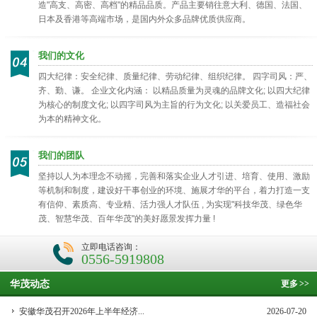
造"高支、高密、高档"的精品品质。产品主要销往意大利、德国、法国、
日本及香港等高端市场，是国内外众多品牌优质供应商。
我们的文化
四大纪律：安全纪律、质量纪律、劳动纪律、组织纪律。 四字司风：严、
齐、勤、谦。 企业文化内涵： 以精品质量为灵魂的品牌文化; 以四大纪律
为核心的制度文化; 以四字司风为主旨的行为文化; 以关爱员工、造福社会
为本的精神文化。
我们的团队
坚持以人为本理念不动摇，完善和落实企业人才引进、培育、使用、激励
等机制和制度，建设好干事创业的环境、施展才华的平台，着力打造一支
有信仰、素质高、专业精、活力强人才队伍 , 为实现"科技华茂、绿色华
茂、智慧华茂、百年华茂"的美好愿景发挥力量 !
立即电话咨询：
0556-5919808
华茂动态
更多
>>
安徽华茂召开2026年上半年经济...
2026-07-20