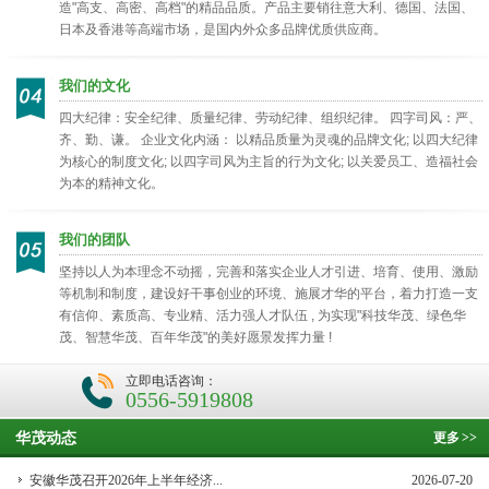
造"高支、高密、高档"的精品品质。产品主要销往意大利、德国、法国、
日本及香港等高端市场，是国内外众多品牌优质供应商。
我们的文化
四大纪律：安全纪律、质量纪律、劳动纪律、组织纪律。 四字司风：严、
齐、勤、谦。 企业文化内涵： 以精品质量为灵魂的品牌文化; 以四大纪律
为核心的制度文化; 以四字司风为主旨的行为文化; 以关爱员工、造福社会
为本的精神文化。
我们的团队
坚持以人为本理念不动摇，完善和落实企业人才引进、培育、使用、激励
等机制和制度，建设好干事创业的环境、施展才华的平台，着力打造一支
有信仰、素质高、专业精、活力强人才队伍 , 为实现"科技华茂、绿色华
茂、智慧华茂、百年华茂"的美好愿景发挥力量 !
立即电话咨询：
0556-5919808
华茂动态
更多
>>
安徽华茂召开2026年上半年经济...
2026-07-20