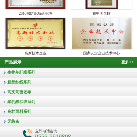
2016棉纺织精品基地
布中国名牌
高新技术企业
国家认定企业技术中心
产品展示
更多
>>
生物基纤维系列
精品纱线系列
高支高密坯布
聚乳酸纱线系列
高档面料系列
无纺布
立即电话咨询：
0556-5919808