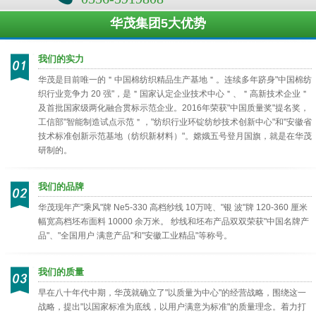
华茂集团5大优势
我们的实力
华茂是目前唯一的＂中国棉纺织精品生产基地＂。连续多年跻身"中国棉纺
织行业竞争力 20 强"，是＂国家认定企业技术中心＂、＂高新技术企业＂
及首批国家级两化融合贯标示范企业。2016年荣获"中国质量奖"提名奖，
工信部"智能制造试点示范＂，"纺织行业环锭纺纱技术创新中心"和"安徽省
技术标准创新示范基地（纺织新材料）"。嫦娥五号登月国旗，就是在华茂
研制的。
我们的品牌
华茂现年产"乘风"牌 Ne5-330 高档纱线 10万吨、"银 波"牌 120-360 厘米
幅宽高档坯布面料 10000 余万米。 纱线和坯布产品双双荣获"中国名牌产
品"、"全国用户 满意产品"和"安徽工业精品"等称号。
我们的质量
早在八十年代中期，华茂就确立了"以质量为中心"的经营战略，围绕这一
战略，提出"以国家标准为底线，以用户满意为标准"的质量理念。着力打