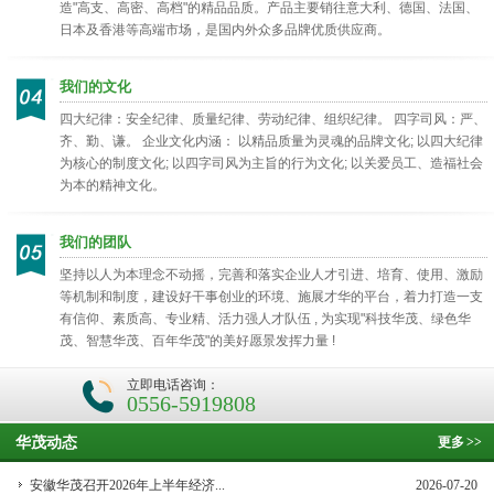
造"高支、高密、高档"的精品品质。产品主要销往意大利、德国、法国、
日本及香港等高端市场，是国内外众多品牌优质供应商。
我们的文化
四大纪律：安全纪律、质量纪律、劳动纪律、组织纪律。 四字司风：严、
齐、勤、谦。 企业文化内涵： 以精品质量为灵魂的品牌文化; 以四大纪律
为核心的制度文化; 以四字司风为主旨的行为文化; 以关爱员工、造福社会
为本的精神文化。
我们的团队
坚持以人为本理念不动摇，完善和落实企业人才引进、培育、使用、激励
等机制和制度，建设好干事创业的环境、施展才华的平台，着力打造一支
有信仰、素质高、专业精、活力强人才队伍 , 为实现"科技华茂、绿色华
茂、智慧华茂、百年华茂"的美好愿景发挥力量 !
立即电话咨询：
0556-5919808
华茂动态
更多
>>
安徽华茂召开2026年上半年经济...
2026-07-20