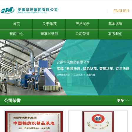
ENGLISH
首页
关于华茂
产品展示
基本咨询
新闻中心
董事长致辞
公司荣誉
联系我们
公司荣誉
更多
>>